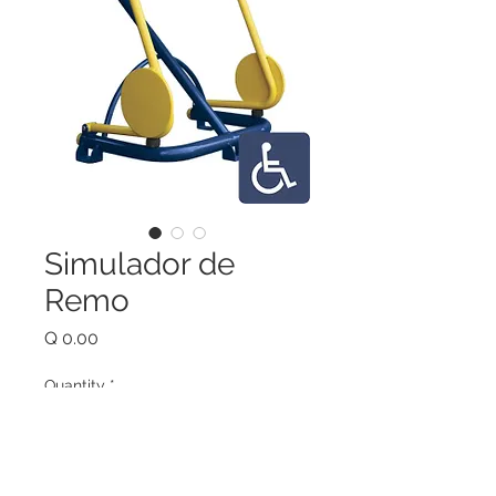
Simulador de
Remo
Price
Q 0.00
Quantity
*
Add to Cart