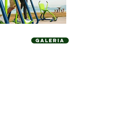
Ziober
Galeria