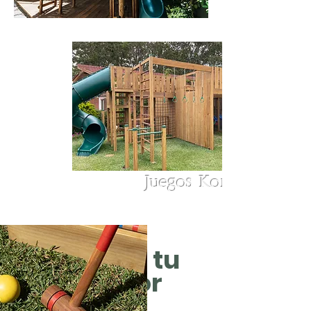
Casitas
Juegos KoneK
Línea Eco
Disfruta tu
exterior