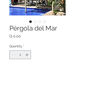
Pérgola del Mar
Price
Q 0.00
Quantity
*
Add to Cart
Pérgola de madera rolliza con 
parrilla super cerrada, no lleva 
cubierta de policarbonato