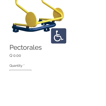
Pectorales
Price
Q 0.00
Quantity
*
Add to Cart
Aumenta la fuerza muscular del 