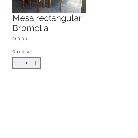
Mesa rectangular
Bromelia
Price
Q 0.00
Quantity
*
Add to Cart
Mesa Bromelia rectangular de 72", 
96", 112" y bajo pedido a la medida 
que se desee.