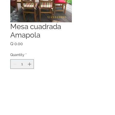
Mesa cuadrada
Amapola
Price
Q 0.00
Quantity
*
Add to Cart
Mesa Cuadrada con enreglilaldo 
cruzado en dos direcciones. 
Medidas de dieametro 42", 48", 60"