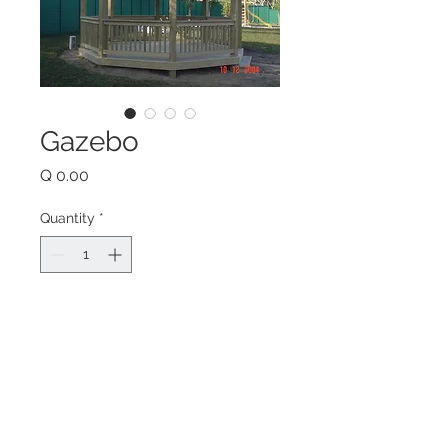
Gazebo
Price
Q 0.00
Quantity
*
Add to Cart
Gazebo de ocho costados de 
madera con techo de madera 
machimbrada y cubierta de 
shingle u otro a elegir