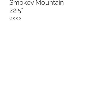
Smokey Mountain
22.5"
Price
Q 0.00
Quantity
*
Add to Cart
Tazón y tapa porcelanizada
Orificio para el termómetro de
silicona
Termómetro integrado en la
tapa