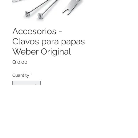
Accesorios -
Clavos para papas
Weber Original
Price
Q 0.00
Quantity
*
Add to Cart
Conduce el calor dentro de la 
papa para una cocción veloz.