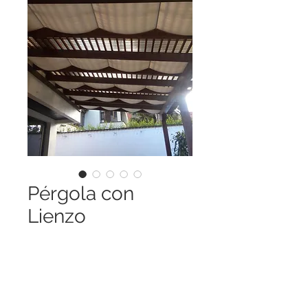
Pérgola con
Lienzo
Price
Q 0.00
Quantity
*